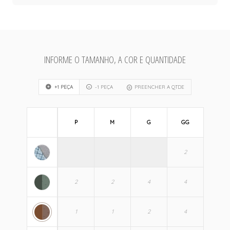
INFORME O TAMANHO, A COR E QUANTIDADE
+1 PEÇA
-1 PEÇA
PREENCHER A QTDE
P
M
G
GG