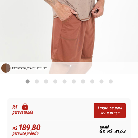
E12880002/CAPPUCCINO
R$
Logue-se para
para revenda
ver o preço
189,80
em até
R$
6x R$ 31,63
para uso próprio