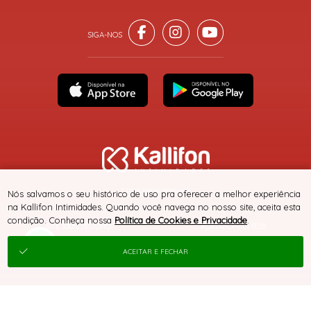
® TODOS DIREITOS RESERVADOS
Nós salvamos o seu histórico de uso pra oferecer a melhor experiência
na Kallifon Intimidades. Quando você navega no nosso site, aceita esta
condição. Conheça nossa
Política de Cookies e Privacidade
.
SITE 100% SEGURO
PLATAFORMA B2B
ACEITAR E FECHAR