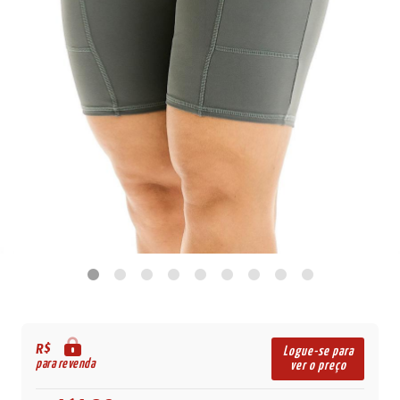
R$
Logue-se para
para revenda
ver o preço