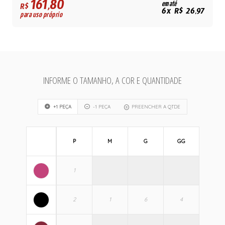
161,80
em até
R$
6x R$ 26,97
para uso próprio
INFORME O TAMANHO, A COR E QUANTIDADE
+1 PEÇA
-1 PEÇA
PREENCHER A QTDE
P
M
G
GG