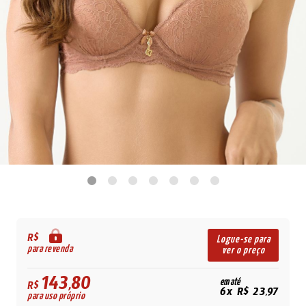
R$
Logue-se para
para revenda
ver o preço
143,80
em até
R$
6x R$ 23,97
para uso próprio