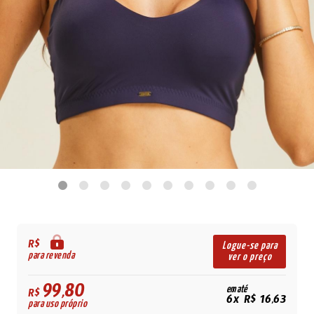
R$
Logue-se para
para revenda
ver o preço
99,80
em até
R$
6x R$ 16,63
para uso próprio