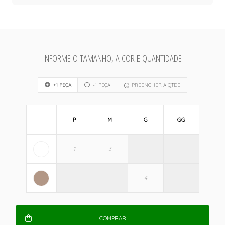
INFORME O TAMANHO, A COR E QUANTIDADE
+1 PEÇA
-1 PEÇA
PREENCHER A QTDE
P
M
G
GG
COMPRAR