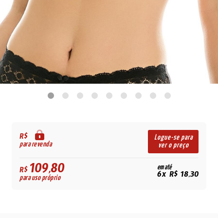
R$
Logue-se para
para revenda
ver o preço
109,80
em até
R$
6x R$ 18,30
para uso próprio