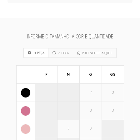
INFORME O TAMANHO, A COR E QUANTIDADE
+1 PEÇA
-1 PEÇA
PREENCHER A QTDE
P
M
G
GG