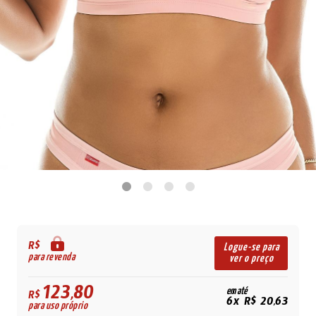
R$
Logue-se para
para revenda
ver o preço
123,80
em até
R$
6x R$ 20,63
para uso próprio