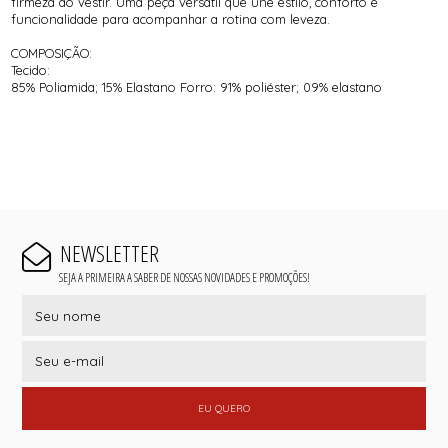
firmeza ao vestir. Uma peça versátil que une estilo, conforto e
funcionalidade para acompanhar a rotina com leveza.
COMPOSIÇÃO:
Tecido:
85% Poliamida; 15% Elastano Forro: 91% poliéster; 09% elastano
NEWSLETTER
SEJA A PRIMEIRA A SABER DE NOSSAS NOVIDADES E PROMOÇÕES!
EU QUERO