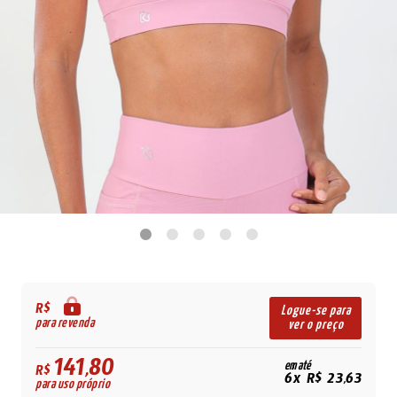
R$
Logue-se para
para revenda
ver o preço
141,80
em até
R$
6x R$ 23,63
para uso próprio